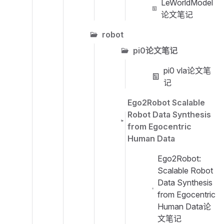
LeWorldModel
论文笔记
robot
pi0论文笔记
pi0 vla论文笔
记
Ego2Robot Scalable
Robot Data Synthesis
from Egocentric
Human Data
Ego2Robot:
Scalable Robot
Data Synthesis
from Egocentric
Human Data论
文笔记