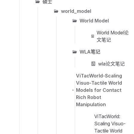
硕士
world_model
World Model
World Model论
文笔记
WLA笔记
wla论文笔记
ViTacWorld-Scaling
Visuo-Tactile World
Models for Contact
Rich Robot
Manipulation
ViTacWorld:
Scaling Visuo-
Tactile World