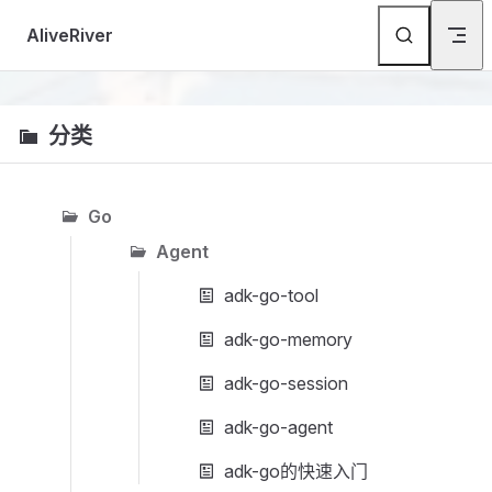
Skip to content
AliveRiver
分类
Go
Agent
adk-go-tool
adk-go-memory
adk-go-session
adk-go-agent
adk-go的快速入门