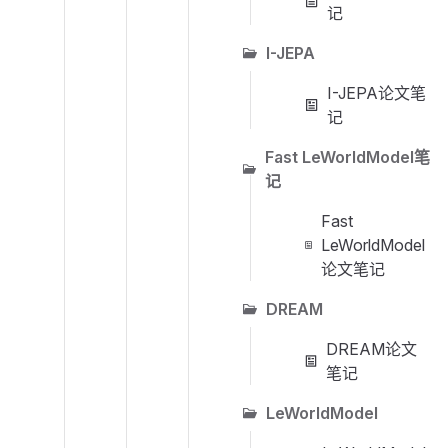
记
I-JEPA
I-JEPA论文笔
记
Fast LeWorldModel笔
记
Fast
LeWorldModel
论文笔记
DREAM
DREAM论文
笔记
LeWorldModel