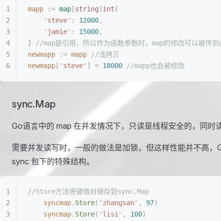
mapp
 :=
 map
[
string
]
int
{
    "
steve
"
:
 12000
,
    "
jamie
"
:
 15000
,
}
 //map是引用，所以作为函数参数时，map的修改可以被传
newmapp
 :=
 mapp
 //浅拷贝
newmapp
[
"
steve
"
]
 =
 18000
 //mapp也会被修改
sync.Map
Go语言中的 map 在并发情况下，只读是线程安全的，同
需要并发读写时，一般的做法是加锁，但这样性能并不高，Go语言在
sync 包下的特殊结构。
//Store方法将键值对保存到sync.Map
    syncmap
.
Store
(
"
zhangsan
"
,
 97
)
    syncmap
.
Store
(
"
lisi
"
,
 100
)