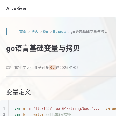
Skip to content
AliveRiver
首页
博客
Go
Basics
go语言基础变量与拷贝
go语言基础变量与拷贝
约 1816 字
大约 6 分钟
2025-11-02
Go
变量定义
var
 a
 int/float32/float64/
string
/bool/...
 =
 value
var
 b
 :=
 value
 //自动确定类型