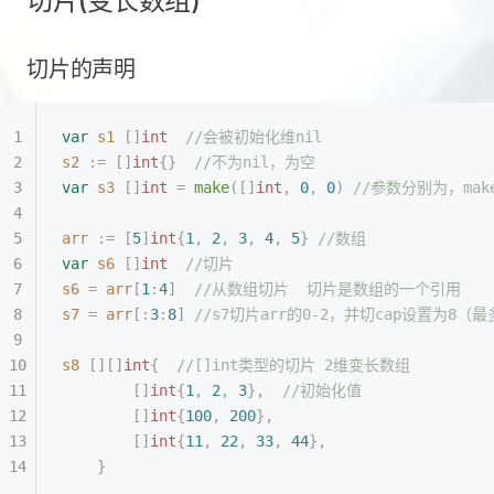
切片(变长数组)
切片的声明
var
 s1
 []
int
  //会被初始化维nil
s2
 :=
 []
int
{}
  //不为nil，为空
var
 s3
 []
int
 =
 make
([]
int
,
 0
,
 0
)
 //参数分别为，ma
arr
 :=
 [
5
]
int
{
1
,
 2
,
 3
,
 4
,
 5
}
 //数组
var
 s6
 []
int
  //切片
s6
 =
 arr
[
1
:
4
]
  //从数组切片  切片是数组的一个引用
s7
 =
 arr
[:
3
:
8
]
 //s7切片arr的0-2，并切cap设置为8（
s8
 [][]
int
{
  //[]int类型的切片 2维变长数组
		[]
int
{
1
,
 2
,
 3
},
  //初始化值
		[]
int
{
100
,
 200
},
		[]
int
{
11
,
 22
,
 33
,
 44
},
	}