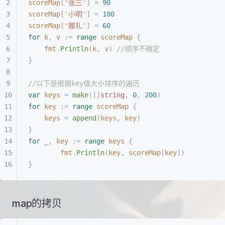
scoreMap
[
"
张三
"
]
 =
 90
scoreMap
[
"
小明
"
]
 =
 100
scoreMap
[
"
娜扎
"
]
 =
 60
for
 k
,
 v
 :=
 range
 scoreMap
 {
    fmt
.
Println
(
k
,
 v
)
 //顺序不确定
}
//以下是根据key值大小排序的遍历
var
 keys
 =
 make
([]
string
,
 0
,
 200
)
for
 key
 :=
 range
 scoreMap
 {
    keys
 =
 append
(
keys
,
 key
)
}
for
 _
,
 key
 :=
 range
 keys
 {
		fmt
.
Println
(
key
,
 scoreMap
[
key
])
}
map的拷贝