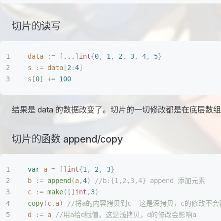
切片的读写
data
 :=
 [
...
]
int
{
0
,
 1
,
 2
,
 3
,
 4
,
 5
}
s
 :=
 data
[
2
:
4
]
s
[
0
]
 +=
 100
结果是 data 的数据改变了。切片的一切修改都是在底层数组
切片的函数 append/copy
var
 a
 =
 []
int
{
1
,
 2
,
 3
}
b
 :=
 append
(
a
,
4
)
 //b:{1,2,3,4} append 添加元素
c
 :=
 make
([]
int
,
3
)
copy
(
c
,
a
)
 //将a的内容拷贝到c  这是深拷贝，c的修改不会
d
 :=
 a
 //用a给d赋值，这是浅拷贝，d的修改会影响a