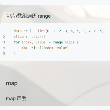
切片/数组遍历 range
data
 :=
 [
...
]
int
{
0
,
 1
,
 2
,
 3
,
 4
,
 5
,
 6
,
 7
,
 8
,
 9
}
slice
 :=
 data
[:]
for
 index
,
 value
 :=
 range
 slice
 {
	fmt
.
Printf
(
index
,
 value
)
}
map
map 声明