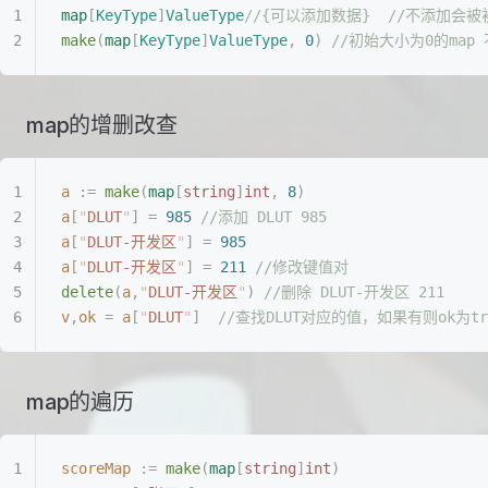
map
[
KeyType
]
ValueType
//{可以添加数据}
  //不添加会被
make
(
map
[
KeyType
]
ValueType
,
 0
)
 //初始大小为0的map 
map的增删改查
a
 :=
 make
(
map
[
string
]
int
,
 8
)
a
[
"
DLUT
"
]
 =
 985
 //添加 DLUT 985
a
[
"
DLUT-开发区
"
]
 =
 985
a
[
"
DLUT-开发区
"
]
 =
 211
 //修改键值对
delete
(
a
,
"
DLUT-开发区
"
)
 //删除 DLUT-开发区 211
v
,
ok
 =
 a
[
"
DLUT
"
]
  //查找DLUT对应的值，如果有则ok为t
map的遍历
scoreMap
 :=
 make
(
map
[
string
]
int
)