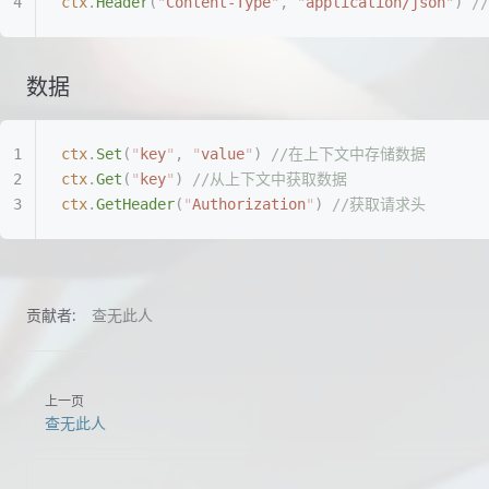
ctx
.
Header
(
"
Content-Type
"
,
 "
application/json
"
)
 /
数据
ctx
.
Set
(
"
key
"
,
 "
value
"
)
 //在上下文中存储数据
ctx
.
Get
(
"
key
"
)
 //从上下文中获取数据
ctx
.
GetHeader
(
"
Authorization
"
)
 //获取请求头
贡献者:
查无此人
上一页
查无此人