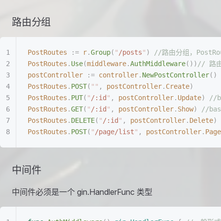
路由分组
PostRoutes
 :=
 r
.
Group
(
"
/posts
"
)
 //路由分组，PostRo
PostRoutes
.
Use
(
middleware
.
AuthMiddleware
())
// 
postController
 :=
 controller
.
NewPostController
()
PostRoutes
.
POST
(
""
,
 postController
.
Create
)
PostRoutes
.
PUT
(
"
/:id
"
,
 postController
.
Update
)
 //
PostRoutes
.
GET
(
"
/:id
"
,
 postController
.
Show
)
 //ba
PostRoutes
.
DELETE
(
"
/:id
"
,
 postController
.
Delete
)
PostRoutes
.
POST
(
"
/page/list
"
,
 postController
.
Page
中间件
中间件必须是一个 gin.HandlerFunc 类型