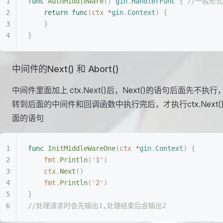
func
 AuthMiddleware
()
 gin
.
HandlerFunc
 {
 //一般形式
	return
 func
(
ctx
 *
gin
.
Context
)
 {
	}
}
中间件的Next() 和 Abort()
中间件里面加上 ctx.Next()后，Next()的语句后面先不执行
转到后面的中间件和回调函数中执行完后，才执行ctx.Next(
面的语句
func
 InitMiddleWareOne
(
ctx
 *
gin
.
Context
)
 {
	fmt
.
Println
(
"
1
"
)
	ctx
.
Next
()
	fmt
.
Println
(
"
2
"
)
}
//处理请求时会先输出1,处理结束后会输出2