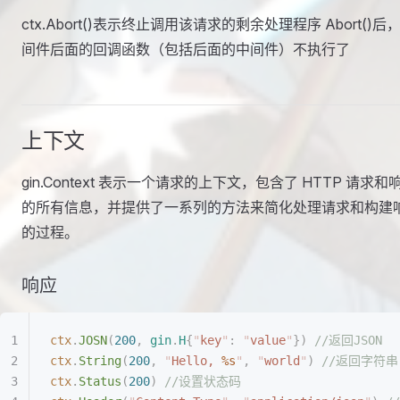
ctx.Abort()表示终止调用该请求的剩余处理程序 Abort()后
间件后面的回调函数（包括后面的中间件）不执行了
上下文
gin.Context 表示一个请求的上下文，包含了 HTTP 请求和
的所有信息，并提供了一系列的方法来简化处理请求和构建
的过程。
响应
ctx
.
JOSN
(
200
,
 gin
.
H
{
"
key
"
:
 "
value
"
})
 //返回JSON
ctx
.
String
(
200
,
 "
Hello, 
%s
"
,
 "
world
"
)
 //返回字符串
ctx
.
Status
(
200
)
 //设置状态码