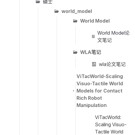
硕士
world_model
World Model
World Model论
文笔记
WLA笔记
wla论文笔记
ViTacWorld-Scaling
Visuo-Tactile World
Models for Contact
Rich Robot
Manipulation
ViTacWorld:
Scaling Visuo-
Tactile World