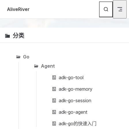
Skip to content
AliveRiver
分类
Go
Agent
adk-go-tool
adk-go-memory
adk-go-session
adk-go-agent
adk-go的快速入门