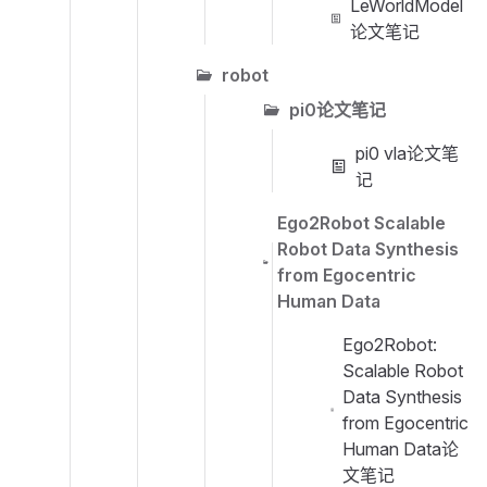
LeWorldModel
论文笔记
robot
pi0论文笔记
pi0 vla论文笔
记
Ego2Robot Scalable
Robot Data Synthesis
from Egocentric
Human Data
Ego2Robot:
Scalable Robot
Data Synthesis
from Egocentric
Human Data论
文笔记