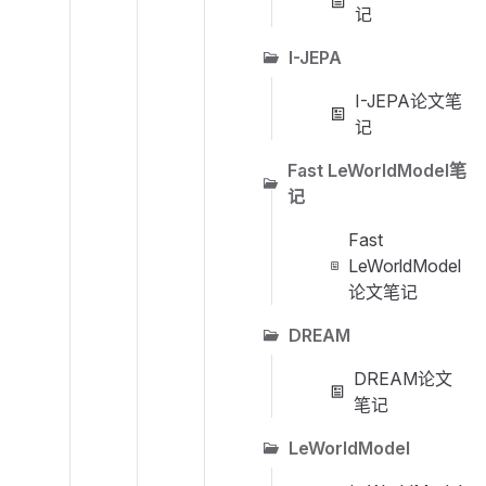
记
I-JEPA
I-JEPA论文笔
记
Fast LeWorldModel笔
记
Fast
LeWorldModel
论文笔记
DREAM
DREAM论文
笔记
LeWorldModel