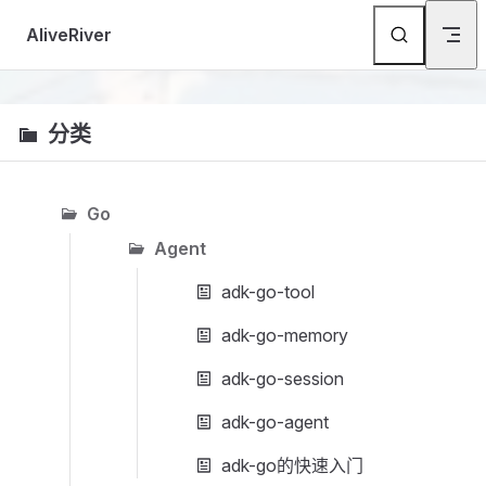
Skip to content
AliveRiver
分类
Go
Agent
adk-go-tool
adk-go-memory
adk-go-session
adk-go-agent
adk-go的快速入门