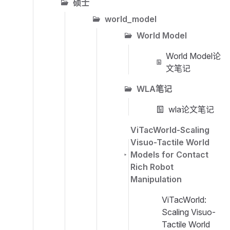
硕士
world_model
World Model
World Model论
文笔记
WLA笔记
wla论文笔记
ViTacWorld-Scaling
Visuo-Tactile World
Models for Contact
Rich Robot
Manipulation
ViTacWorld:
Scaling Visuo-
Tactile World