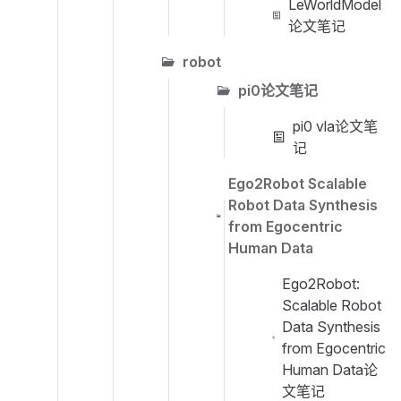
LeWorldModel
论文笔记
robot
pi0论文笔记
pi0 vla论文笔
记
Ego2Robot Scalable
Robot Data Synthesis
from Egocentric
Human Data
Ego2Robot:
Scalable Robot
Data Synthesis
from Egocentric
Human Data论
文笔记