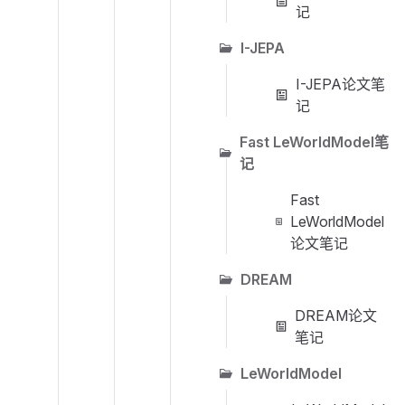
记
I-JEPA
I-JEPA论文笔
记
Fast LeWorldModel笔
记
Fast
LeWorldModel
论文笔记
DREAM
DREAM论文
笔记
LeWorldModel