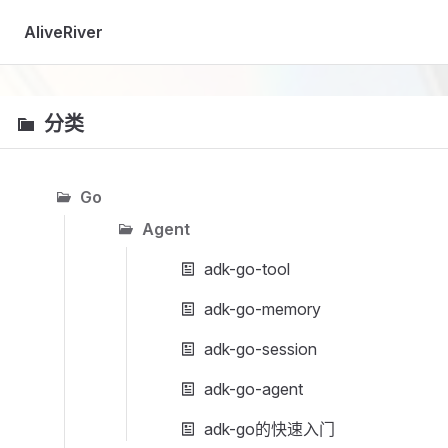
Skip to content
AliveRiver
分类
Go
Agent
adk-go-tool
adk-go-memory
adk-go-session
adk-go-agent
adk-go的快速入门