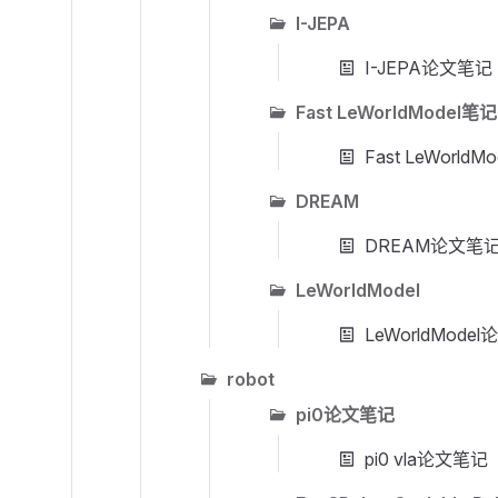
I-JEPA
I-JEPA论文笔记
Fast LeWorldModel笔记
Fast LeWorld
DREAM
DREAM论文笔
LeWorldModel
LeWorldMode
robot
pi0论文笔记
pi0 vla论文笔记