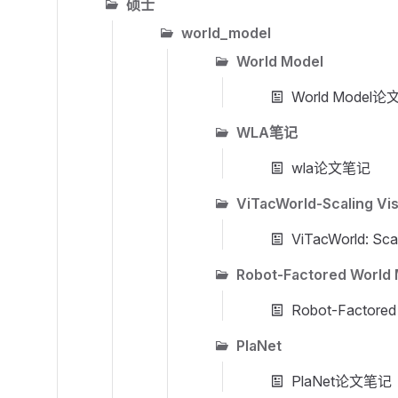
硕士
world_model
World Model
World Model
WLA笔记
wla论文笔记
ViTacWorld-Scaling Vis
ViTacWorld: Sca
Robot-Factored World 
Robot-Factored
PlaNet
PlaNet论文笔记