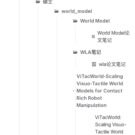
硕士
world_model
World Model
World Model论
文笔记
WLA笔记
wla论文笔记
ViTacWorld-Scaling
Visuo-Tactile World
Models for Contact
Rich Robot
Manipulation
ViTacWorld:
Scaling Visuo-
Tactile World