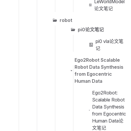
LeWorldModel
论文笔记
robot
pi0论文笔记
pi0 vla论文笔
记
Ego2Robot Scalable
Robot Data Synthesis
from Egocentric
Human Data
Ego2Robot:
Scalable Robot
Data Synthesis
from Egocentric
Human Data论
文笔记