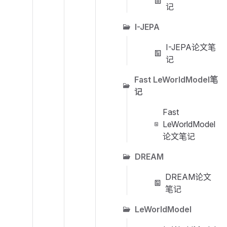
记
I-JEPA
I-JEPA论文笔
记
Fast LeWorldModel笔
记
Fast
LeWorldModel
论文笔记
DREAM
DREAM论文
笔记
LeWorldModel