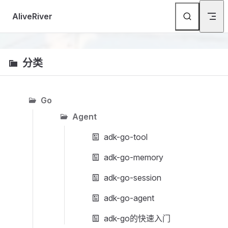
Skip to content
AliveRiver
分类
Go
Agent
adk-go-tool
adk-go-memory
adk-go-session
adk-go-agent
adk-go的快速入门