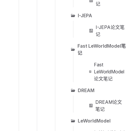
记
I-JEPA
I-JEPA论文笔
记
Fast LeWorldModel笔
记
Fast
LeWorldModel
论文笔记
DREAM
DREAM论文
笔记
LeWorldModel