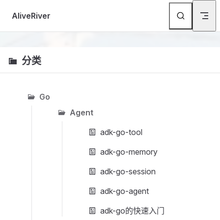
Skip to content
AliveRiver
分类
Go
Agent
adk-go-tool
adk-go-memory
adk-go-session
adk-go-agent
adk-go的快速入门