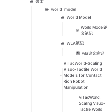
硕士
world_model
World Model
World Model论
文笔记
WLA笔记
wla论文笔记
ViTacWorld-Scaling
Visuo-Tactile World
Models for Contact
Rich Robot
Manipulation
ViTacWorld:
Scaling Visuo-
Tactile World