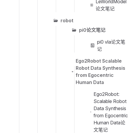
LeWorldModel
论文笔记
robot
pi0论文笔记
pi0 vla论文笔
记
Ego2Robot Scalable
Robot Data Synthesis
from Egocentric
Human Data
Ego2Robot:
Scalable Robot
Data Synthesis
from Egocentric
Human Data论
文笔记