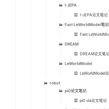
I-JEPA
I-JEPA论文笔记
Fast LeWorldModel笔记
Fast LeWorld
DREAM
DREAM论文笔
LeWorldModel
LeWorldMode
robot
pi0论文笔记
pi0 vla论文笔记