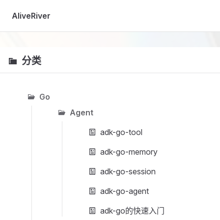
Skip to content
AliveRiver
分类
Go
Agent
adk-go-tool
adk-go-memory
adk-go-session
adk-go-agent
adk-go的快速入门