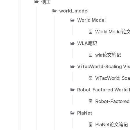
硕士
world_model
World Model
World Model
WLA笔记
wla论文笔记
ViTacWorld-Scaling Vis
ViTacWorld: Sca
Robot-Factored World 
Robot-Factored
PlaNet
PlaNet论文笔记