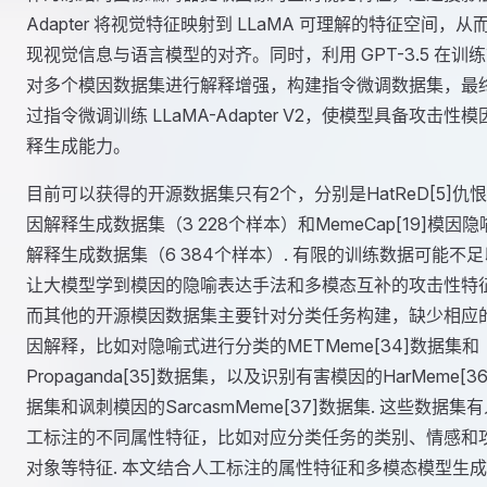
Adapter 将视觉特征映射到 LLaMA 可理解的特征空间，从
现视觉信息与语言模型的对齐。同时，利用 GPT-3.5 在训
对多个模因数据集进行解释增强，构建指令微调数据集，最
过指令微调训练 LLaMA-Adapter V2，使模型具备攻击性模
释生成能力。
目前可以获得的开源数据集只有2个，分别是HatReD[5]仇
因解释生成数据集（3 228个样本）和MemeCap[19]模因隐
解释生成数据集（6 384个样本）. 有限的训练数据可能不足
让大模型学到模因的隐喻表达手法和多模态互补的攻击性特征
而其他的开源模因数据集主要针对分类任务构建，缺少相应
因解释，比如对隐喻式进行分类的METMeme[34]数据集和
Propaganda[35]数据集，以及识别有害模因的HarMeme[3
据集和讽刺模因的SarcasmMeme[37]数据集. 这些数据集
工标注的不同属性特征，比如对应分类任务的类别、情感和
对象等特征. 本文结合人工标注的属性特征和多模态模型生