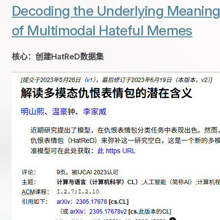
Decoding the Underlying Meanin
of Multimodal Hateful Memes
核心：创建HatReD数据集