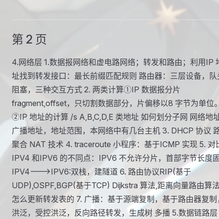
第 2 页
4.网络层 1.数据报网络和虚电路网络；转发和路由；利用IP 
址找到转发接口：最长前缀匹配规则 路由器：三层设备，队
阻塞，三种交互方式 2. 两类计算①IP 数据报分片
fragment,offset，只切割数据部分，片偏移以8 字节为单位
②IP 地址的计算 /s A,B,C,D,E 类地址 如何划分子网 网络地
广播地址，地址范围，本网络中有几台主机 3. DHCP 协议 
聚合 NAT 技术 4. traceroute 小程序：基于ICMP 实现 5. 对
IPV4 和IPV6 的不同点：IPV6 不允许分片，首部字节长度
IPV4--->IPV6:双栈，建隧道 6. 路由协议RIP(基于
UDP),OSPF,BGP(基于TCP) Dijkstra 算法,距离向量路由算
怎么更新转发表的 7. 广播：基于源端复制，基于路由器复制
洪泛，受控洪泛，反向路径转发，生成树 多播 5.数据链路层