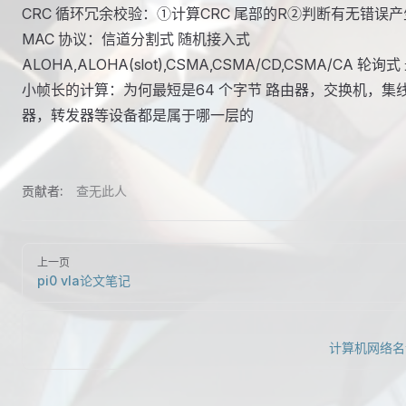
CRC 循环冗余校验：①计算CRC 尾部的R②判断有无错误产
MAC 协议：信道分割式 随机接入式
ALOHA,ALOHA(slot),CSMA,CSMA/CD,CSMA/CA 轮询式
小帧长的计算：为何最短是64 个字节 路由器，交换机，集
器，转发器等设备都是属于哪一层的
贡献者:
查无此人
上一页
pi0 vla论文笔记
计算机网络名