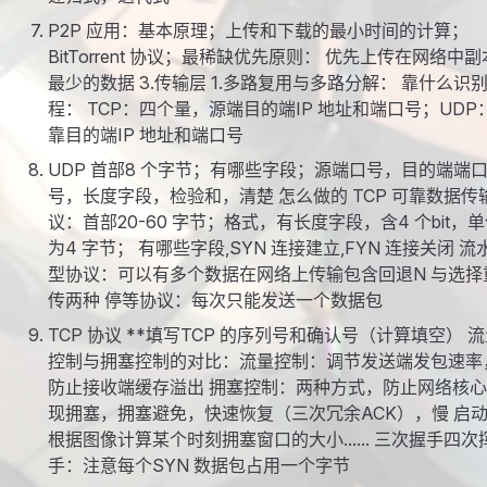
P2P 应用：基本原理；上传和下载的最小时间的计算；
BitTorrent 协议；最稀缺优先原则： 优先上传在网络中副
最少的数据 3.传输层 1.多路复用与多路分解： 靠什么识
程： TCP：四个量，源端目的端IP 地址和端口号；UDP
靠目的端IP 地址和端口号
UDP 首部8 个字节；有哪些字段；源端口号，目的端端
号，长度字段，检验和，清楚 怎么做的 TCP 可靠数据传
议：首部20-60 字节；格式，有长度字段，含4 个bit，
为4 字节； 有哪些字段,SYN 连接建立,FYN 连接关闭 流
型协议：可以有多个数据在网络上传输包含回退N 与选择
传两种 停等协议：每次只能发送一个数据包
TCP 协议 **填写TCP 的序列号和确认号（计算填空） 
控制与拥塞控制的对比：流量控制：调节发送端发包速率
防止接收端缓存溢出 拥塞控制：两种方式，防止网络核
现拥塞，拥塞避免，快速恢复（三次冗余ACK），慢 启
根据图像计算某个时刻拥塞窗口的大小...... 三次握手四次
手：注意每个SYN 数据包占用一个字节