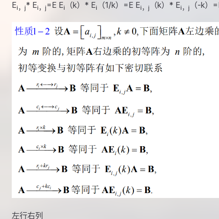
E
* E
=E E
（k）* E
（1/k）=E E
（k）* E
（-k）=
i，j
i，j
i
i
i，j
i，j
左行右列