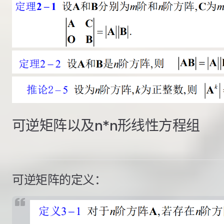
可逆矩阵以及n*n形线性方程组
可逆矩阵的定义：