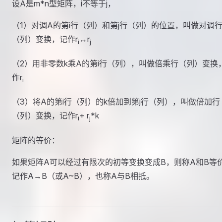
设A是m*n型矩阵，i不等于j，
（1）对调A的第i行（列）和第j行（列）的位置，叫做对调
（列）变换，记作r
↔r
i
j
（2）用非零数k乘A的第i行（列），叫做倍乘行（列）变换
作r
i
（3）将A的第i行（列）的k倍加到第j行（列），叫做倍加行
（列）变换，记作r
+ r
*k
i
j
矩阵的等价：
如果矩阵A可以经过有限次的初等变换变成B，则称A和B等
记作A→B（或A~B），也称A与B相抵。