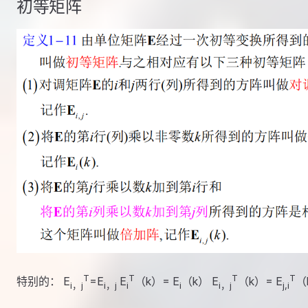
初等矩阵
T
T
T
T
特别的： E
=E
E
（k）= E
（k） E
（k）= E
（
i，j
i，j
i
i
i，j
j,i