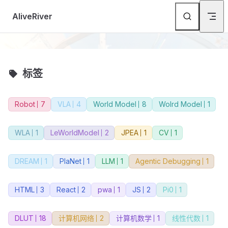
Skip to content
AliveRiver
标签
Robot
7
VLA
4
World Model
8
Wolrd Model
1
WLA
1
LeWorldModel
2
JPEA
1
CV
1
DREAM
1
PlaNet
1
LLM
1
Agentic Debugging
1
HTML
3
React
2
pwa
1
JS
2
Pi0
1
DLUT
18
计算机网络
2
计算机数学
1
线性代数
1