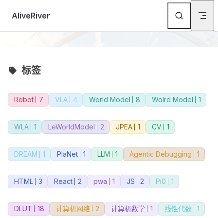
Skip to content
AliveRiver
标签
Robot
7
VLA
4
World Model
8
Wolrd Model
1
WLA
1
LeWorldModel
2
JPEA
1
CV
1
DREAM
1
PlaNet
1
LLM
1
Agentic Debugging
1
HTML
3
React
2
pwa
1
JS
2
Pi0
1
DLUT
18
计算机网络
2
计算机数学
1
线性代数
1